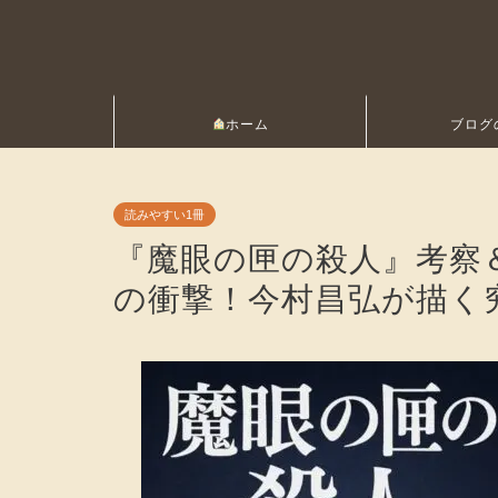
ホーム
ブログ
読みやすい1冊
『魔眼の匣の殺人』考察
の衝撃！今村昌弘が描く