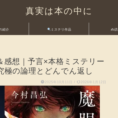
真実は本の中に
の紹介
ミステリ作品
✍️
＆感想｜予言×本格ミステリー
究極の論理とどんでん返し
2025年10月11日
/
2026年1月12日