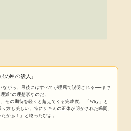
眼の匣の殺人』
いながら、最後にはすべてが理屈で説明される──まさ
論理派”の理想形なのだ。
、その期待を軽々と超えてくる完成度。 「Why」と
張り方も美しい。特にサキミの正体が明かされた瞬間、
来たかぁ！」と唸ったぴよ。