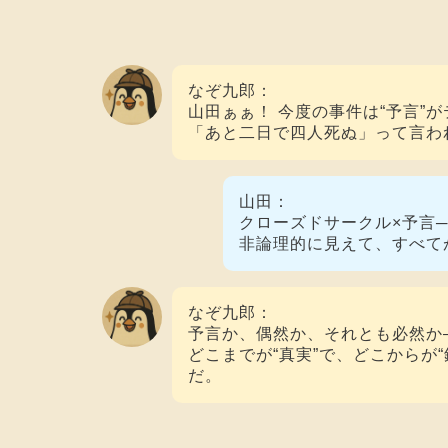
なぞ九郎：
山田ぁぁ！ 今度の事件は“予言”
「あと二日で四人死ぬ」って言わ
山田：
クローズドサークル×予言
非論理的に見えて、すべて
なぞ九郎：
予言か、偶然か、それとも必然か
どこまでが“真実”で、どこからが
だ。