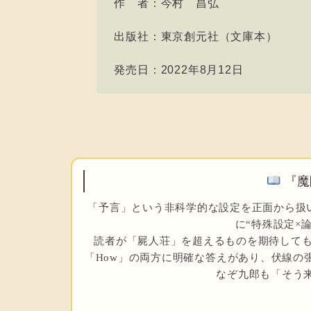
作 者：今村 昌弘
出版社：東京創元社（文庫本）
発売日：2022年8月12日
『魔
「予言」という非科学的な設定を正面から扱
に“特殊設定×
読者が「屍人荘」を超えるものを期待しても
「How」の両方に明確な答えがあり、伏線の
なぞ九郎も「そう