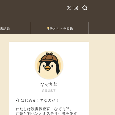
読書記録
天才キャラ図鑑
なぞ九郎
読書捜査官
はじめましてなのだ！
わたしは読書捜査官・なぞ九郎。
紅茶と羽ペンとミステリ小説を愛す