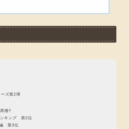
リーズ第2弾
捲!!
ランキング 第2位
編 第3位