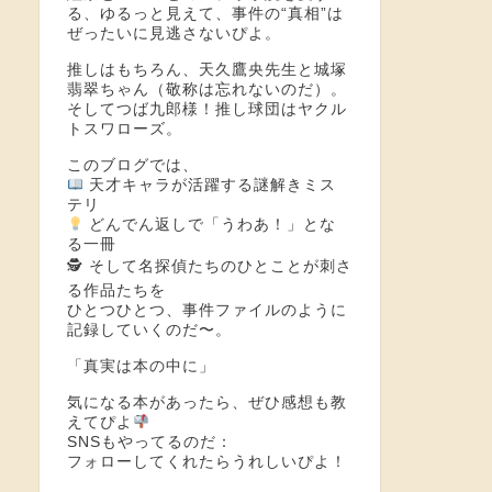
る、ゆるっと見えて、事件の“真相”は
ぜったいに見逃さないぴよ。
推しはもちろん、天久鷹央先生と城塚
翡翠ちゃん（敬称は忘れないのだ）。
そしてつば九郎様！推し球団はヤクル
トスワローズ。
このブログでは、
天才キャラが活躍する謎解きミス
テリ
どんでん返しで「うわあ！」とな
る一冊
🕵️ そして名探偵たちのひとことが刺さ
る作品たちを
ひとつひとつ、事件ファイルのように
記録していくのだ〜。
「真実は本の中に」
気になる本があったら、ぜひ感想も教
えてぴよ
SNSもやってるのだ：
フォローしてくれたらうれしいぴよ！