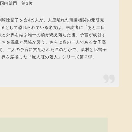
 国内部門 第3位
剣崎比留子を含む9人が、人里離れた班目機関の元研究
言者として恐れられている老女は、来訪者に「あと二日
設と外界を結ぶ唯一の橋が燃え落ちた後、予言が成就す
たちを混乱と恐怖が襲う。さらに客の一人である女子高
時間、二人の予言に支配された匣のなかで、葉村と比留子
リ界を席捲した『屍人荘の殺人』シリーズ第２弾。