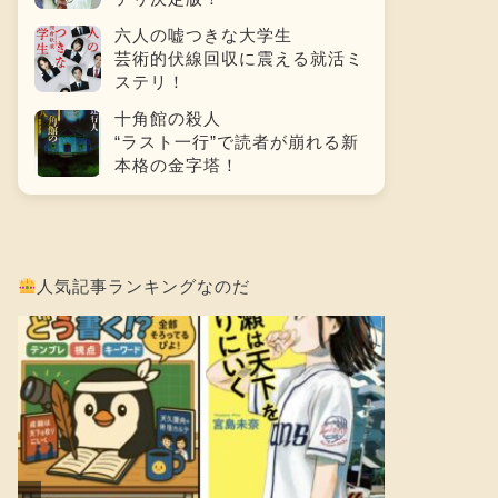
六人の嘘つきな大学生
芸術的伏線回収に震える就活ミ
ステリ！
十角館の殺人
“ラスト一行”で読者が崩れる新
本格の金字塔！
人気記事ランキングなのだ