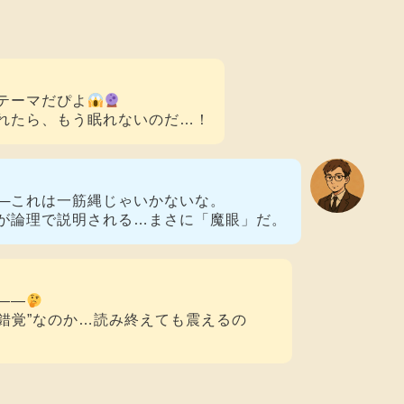
がテーマだぴよ
れたら、もう眠れないのだ…！
──これは一筋縄じゃいかないな。
が論理で説明される…まさに「魔眼」だ。
――
“錯覚”なのか…読み終えても震えるの