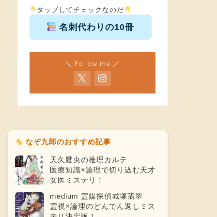
タップしてチェックなのだ
名刺代わりの10冊
＼ Follow me ／
なぞ九郎のおすすめ記事
天久鷹央の推理カルテ
医療知識×論理で切り込む天才
女医ミステリ！
medium 霊媒探偵城塚翡翠
霊視×論理のどんでん返しミス
テリ決定版！