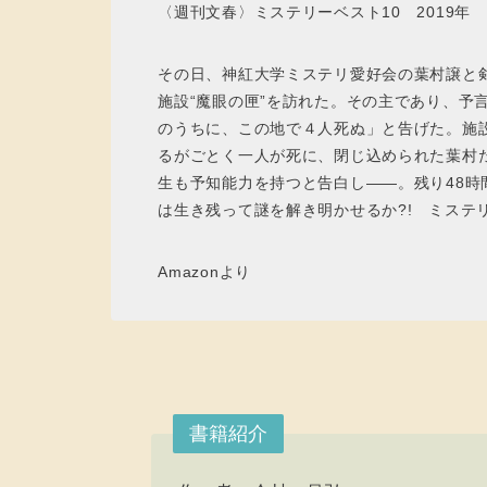
〈週刊文春〉ミステリーベスト10 2019年
その日、神紅大学ミステリ愛好会の葉村譲と
施設“魔眼の匣”を訪れた。その主であり、予
のうちに、この地で４人死ぬ」と告げた。施
るがごとく一人が死に、閉じ込められた葉村
生も予知能力を持つと告白し――。残り48
は生き残って謎を解き明かせるか?! ミステ
Amazonより
書籍紹介