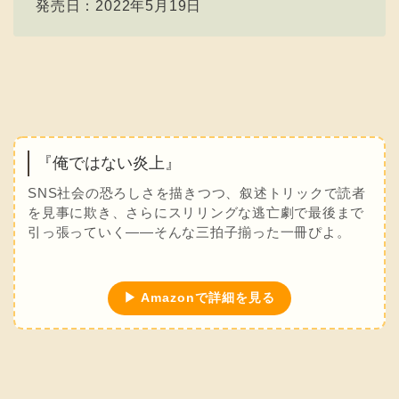
発売日：2022年5月19日
『俺ではない炎上』
SNS社会の恐ろしさを描きつつ、叙述トリックで読者
を見事に欺き、さらにスリリングな逃亡劇で最後まで
引っ張っていく――そんな三拍子揃った一冊ぴよ。
▶ Amazonで詳細を見る