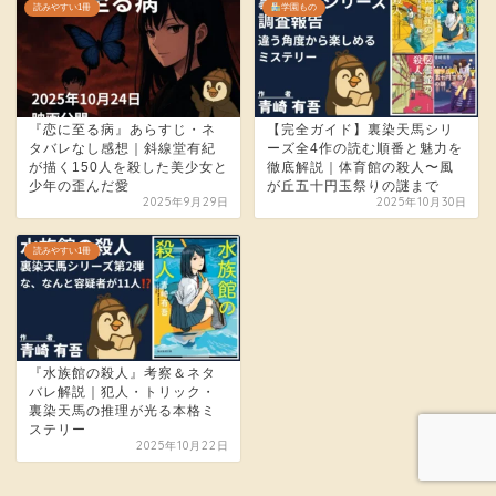
読みやすい1冊
学園もの
『恋に至る病』あらすじ・ネ
【完全ガイド】裏染天馬シリ
タバレなし感想｜斜線堂有紀
ーズ全4作の読む順番と魅力を
が描く150人を殺した美少女と
徹底解説｜体育館の殺人〜風
少年の歪んだ愛
が丘五十円玉祭りの謎まで
2025年9月29日
2025年10月30日
読みやすい1冊
『水族館の殺人』考察＆ネタ
バレ解説｜犯人・トリック・
裏染天馬の推理が光る本格ミ
ステリー
2025年10月22日