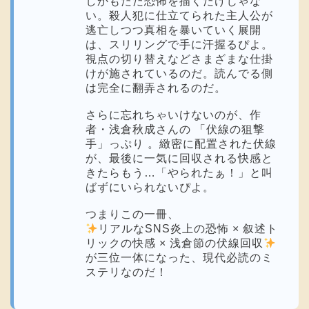
しかもただ恐怖を描くだけじゃな
い。殺人犯に仕立てられた主人公が
逃亡しつつ真相を暴いていく展開
は、スリリングで手に汗握るぴよ。
視点の切り替えなどさまざまな仕掛
けが施されているのだ。読んでる側
は完全に翻弄されるのだ。
さらに忘れちゃいけないのが、作
者・浅倉秋成さんの 「伏線の狙撃
手」っぷり 。緻密に配置された伏線
が、最後に一気に回収される快感と
きたらもう…「やられたぁ！」と叫
ばずにいられないぴよ。
つまりこの一冊、
リアルなSNS炎上の恐怖 × 叙述ト
リックの快感 × 浅倉節の伏線回収
が三位一体になった、現代必読のミ
ステリなのだ！