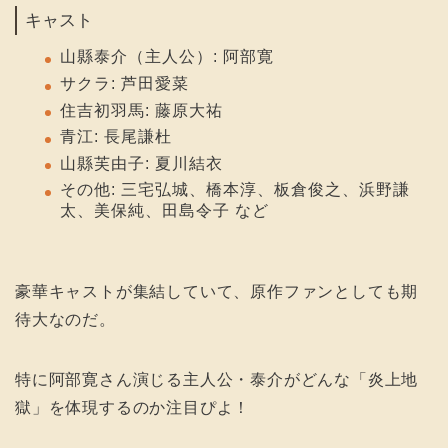
キャスト
山縣泰介（主人公）: 阿部寛
サクラ: 芦田愛菜
住吉初羽馬: 藤原大祐
青江: 長尾謙杜
山縣芙由子: 夏川結衣
その他: 三宅弘城、橋本淳、板倉俊之、浜野謙
太、美保純、田島令子 など
豪華キャストが集結していて、原作ファンとしても期
待大なのだ。
特に阿部寛さん演じる主人公・泰介がどんな「炎上地
獄」を体現するのか注目ぴよ！