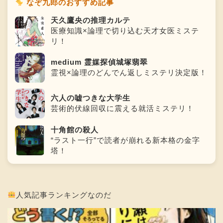
なぞ九郎のおすすめ記事
天久鷹央の推理カルテ
医療知識×論理で切り込む天才女医ミステ
リ！
medium 霊媒探偵城塚翡翠
霊視×論理のどんでん返しミステリ決定版！
六人の嘘つきな大学生
芸術的伏線回収に震える就活ミステリ！
十角館の殺人
“ラスト一行”で読者が崩れる新本格の金字
塔！
人気記事ランキングなのだ