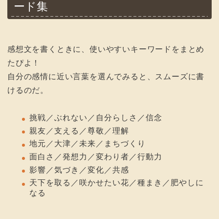
ード集
感想文を書くときに、使いやすいキーワードをまとめ
たぴよ！
自分の感情に近い言葉を選んでみると、スムーズに書
けるのだ。
挑戦／ぶれない／自分らしさ／信念
親友／支える／尊敬／理解
地元／大津／未来／まちづくり
面白さ／発想力／変わり者／行動力
影響／気づき／変化／共感
天下を取る／咲かせたい花／種まき／肥やしに
なる