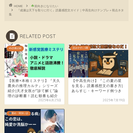
HOME
前向きになりたい
『成瀬は天下を取りに行く』読書感想文ガイド｜中高生向けテンプレ＋視点ネタ
集
RELATED POST
読みやすい1冊
✍️読書記録
【医療×本格ミステリ】『天久
【中高生向け】『この夏の星
鷹央の推理カルテ』シリーズ
を見る』読書感想文の書き方|
紹介|天才女医が"診て解く"論
あらすじ・キーワード例つき
理の診断書！読む順番も紹介
2025年6月25日
2025年7月19日
重め・闇深い話