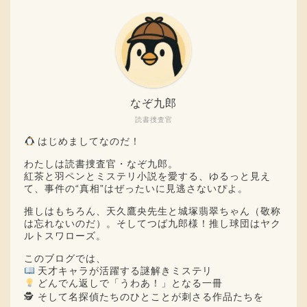
なぞ九郎
読書捜査官
はじめましてなのだ！
わたしは読書捜査官・なぞ九郎。
紅茶と羽ペンとミステリ小説を愛する、ゆるっと見え
て、事件の“真相”はぜったいに見逃さないぴよ。
推しはもちろん、天久鷹央先生と城塚翡翠ちゃん（敬称
は忘れないのだ）。そしてつば九郎様！推し球団はヤク
ルトスワローズ。
このブログでは、
天才キャラが活躍する謎解きミステリ
どんでん返しで「うわあ！」となる一冊
🕵️ そして名探偵たちのひとことが刺さる作品たちを