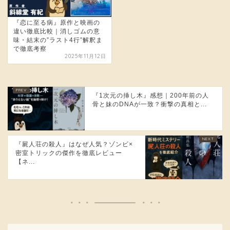
『恋に至る病』原作と映画の
違い徹底比較｜消しゴムの意
味・結末の”ラスト4行”解釈ま
で徹底考察
2025年11月12日
『1次元の挿し木』感想｜200年前の人
骨と妹のDNAが一致？衝撃の真相と...
『屍人荘の殺人』はなぜ人気？ゾンビ×
密室トリックの傑作を徹底レビュー
【ネ...