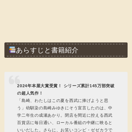
あらすじと書籍紹介
2024年本屋大賞受賞！ シリーズ累計145万部突破
の超人気作！
「島崎、わたしはこの夏を西武に捧げようと思
う」幼馴染の島崎みゆきにそう宣言したのは、中
学二年生の成瀬あかり。閉店を間近に控える西武
百貨店に毎日通い、ローカル番組の中継に映ると
いいだした。さらに、お笑いコンビ・ゼゼカラで