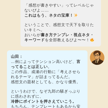
「感想が書きやすい」ってレベルじゃ
ないぴよ……
これはもう、ネタの宝庫！
ということで、感想文で天下を取りた
いキミへ。
おいらが
書き方テンプレ・視点ネタ・
キーワード
を全部教えるぴよ〜〜！
山田：
…例によってテンション高いけど、
言
ってることは正しい
。
この作品、成瀬の行動に「考えさせら
れるテーマ」が詰まってるんだ。
感想文の題材としても、かなり優秀。
というわけで、なぞ九郎の騒ぎっぷり
に惑わされずに、
冷静にポイントを押さえていこう。
もちろん、テンプレートもあるから安