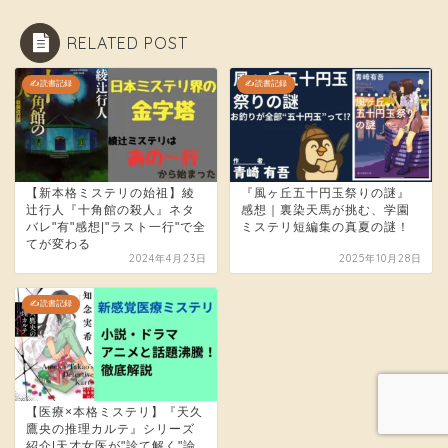
RELATED POST
✍️読書記録
✍️読書記録
【新本格ミステリの始祖】綾
『風ヶ丘五十円玉祭りの謎』
辻行人『十角館の殺人』ネタ
感想｜裏染天馬が挑む、学園
バレ"有"感想|"ラスト一行"で全
ミステリ短編集の真夏の謎！
てが変わる
2024年4月23日
2025年10月28日
✍️読書記録
【医療×本格ミステリ】『天久
鷹央の推理カルテ』シリーズ
紹介|天才女医が"診て解く"論