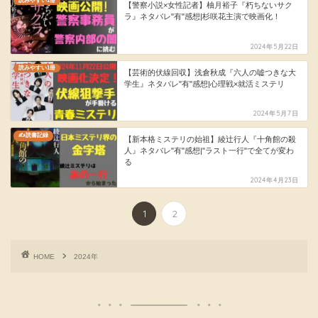
読みやすい1冊
【警察小説×女性記者】柚月裕子『朽ちないサク
ラ』ネタバレ"有"感想|杉咲花主演で映画化！
2024年5月22日
読みやすい1冊
【芸術的伏線回収】浅倉秋成『六人の嘘つきな大
学生』ネタバレ"有"感想|心理戦×就活ミステリ
2024年5月7日
✍️読書記録
【新本格ミステリの始祖】綾辻行人『十角館の殺
人』ネタバレ"有"感想|"ラスト一行"で全てが変わ
る
2024年4月23日
1
2
HOME
2024年