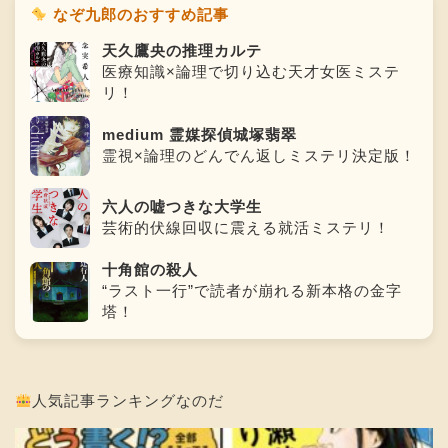
なぞ九郎のおすすめ記事
天久鷹央の推理カルテ
医療知識×論理で切り込む天才女医ミステ
リ！
medium 霊媒探偵城塚翡翠
霊視×論理のどんでん返しミステリ決定版！
六人の嘘つきな大学生
芸術的伏線回収に震える就活ミステリ！
十角館の殺人
“ラスト一行”で読者が崩れる新本格の金字
塔！
人気記事ランキングなのだ