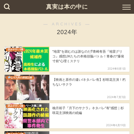
真実は本の中に
― ARCHIVES ―
2024年
読みやすい1冊
"地雷"を踏むのは誰なのだ⁉︎青崎有吾『地雷グリ
コ』感想|JKたちの本格頭脳バトル！青春の"爆発
寸前"心理ミステリ
2024年8月1日
なぞ九郎の捜査記録
【映画と原作の違い/ネタバレ有】杉咲花主演！朽
ちないサクラ
2024年7月3日
読みやすい1冊
柚月裕子『月下のサクラ』ネタバレ"有"感想｜杉
咲花主演映画の続編
2024年6月19日