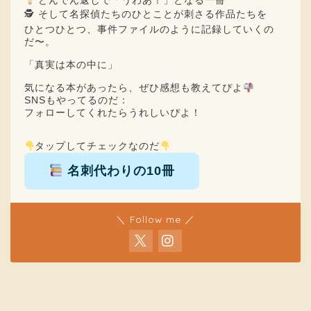
どんでん返しで「うわあ！」となる一冊
🕵️ そして名探偵たちのひとことが刺さる作品たちを
ひとつひとつ、事件ファイルのように記録していくの
だ〜。
「真実は本の中に」
気になる本があったら、ぜひ感想も教えてぴよ
SNSもやってるのだ：
フォローしてくれたらうれしいぴよ！
タップしてチェックなのだ
名刺代わりの10冊
＼ Follow me ／